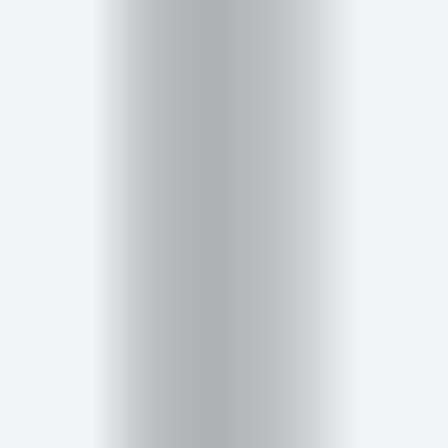
Salud,
Terapia
y
Cuidado
Portadas
de
revista
Pasarelas
Editorial