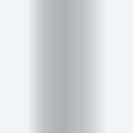
Inicio
Red
social
Miembros
Eventos
y
Castings
Moda
Belleza