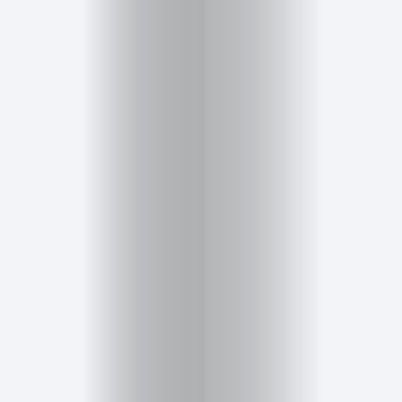
Salud,
Terapia
y
Cuidado
Portadas
de
revista
Pasarelas
Editorial