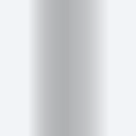
Salud,
Terapia
y
Cuidado
Portadas
de
revista
Pasarelas
Editorial