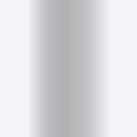
Inicio
Red
social
Miembros
Eventos
y
Castings
Moda
Belleza