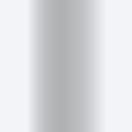
Inicio
Red
social
Miembros
Eventos
y
Castings
Moda
Belleza