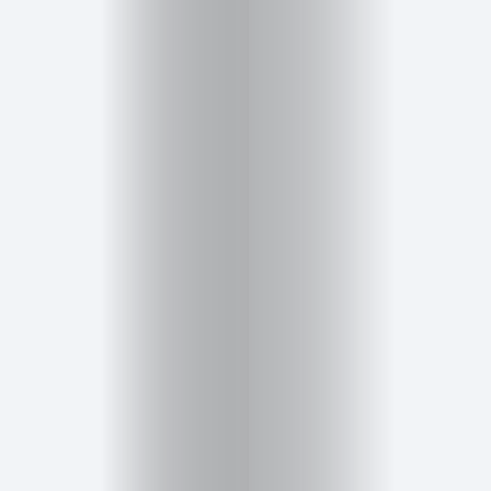
Salud,
Terapia
y
Cuidado
Portadas
de
revista
Pasarelas
Editorial