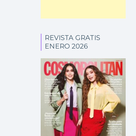
REVISTA GRATIS
ENERO 2026