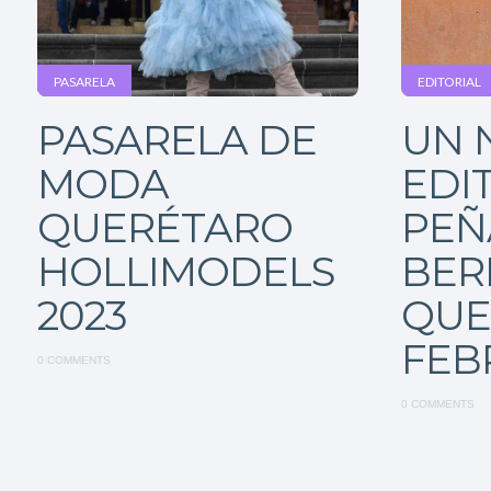
PASARELA
EDITORIAL
PASARELA DE
UN 
MODA
EDI
QUERÉTARO
PEÑ
HOLLIMODELS
BER
2023
QUE
FEB
0 COMMENTS
0 COMMENTS