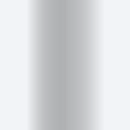
Salud,
Terapia
y
Cuidado
Portadas
de
revista
Pasarelas
Editorial