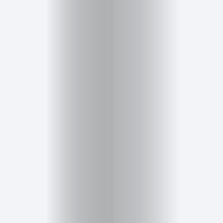
Inicio
Red
social
Miembros
Eventos
y
Castings
Moda
Belleza