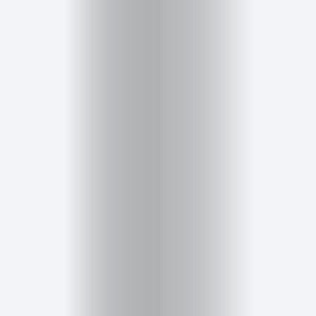
Salud,
Terapia
y
Cuidado
Portadas
de
revista
Pasarelas
Editorial