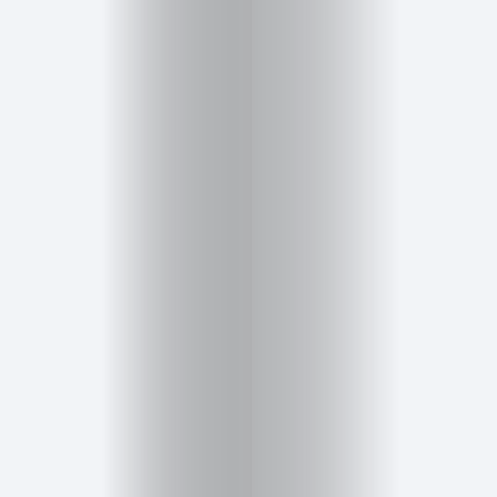
Inicio
Red
social
Miembros
Eventos
y
Castings
Moda
Belleza