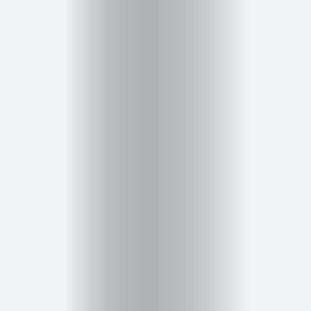
Salud,
Terapia
y
Cuidado
Portadas
de
revista
Pasarelas
Editorial