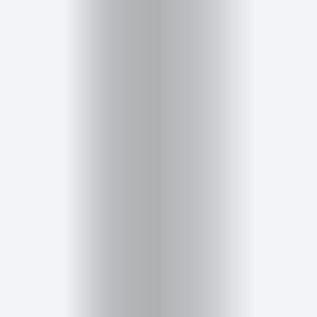
Inicio
Red
social
Miembros
Eventos
y
Castings
Moda
Belleza