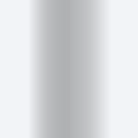
Inicio
Red
social
Miembros
Eventos
y
Castings
Moda
Belleza