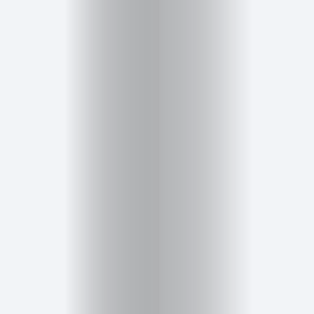
Salud,
Terapia
y
Cuidado
Portadas
de
revista
Pasarelas
Editorial