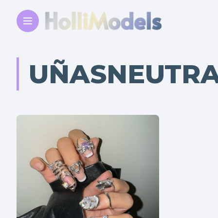
UÑASNEUTR