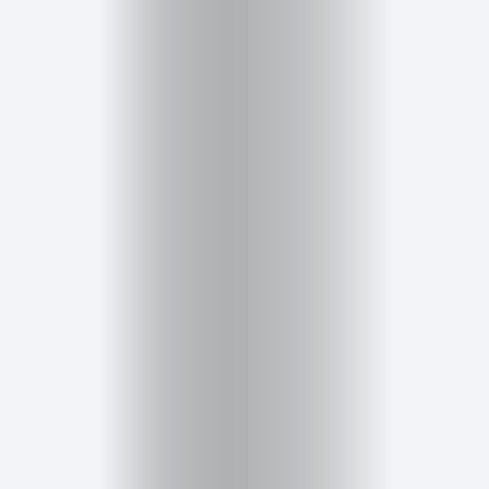
Inicio
Red
social
Miembros
Eventos
y
Castings
Moda
Belleza