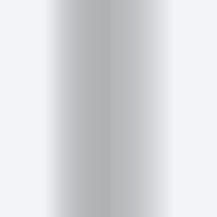
Salud,
Terapia
y
Cuidado
Portadas
de
revista
Pasarelas
Editorial