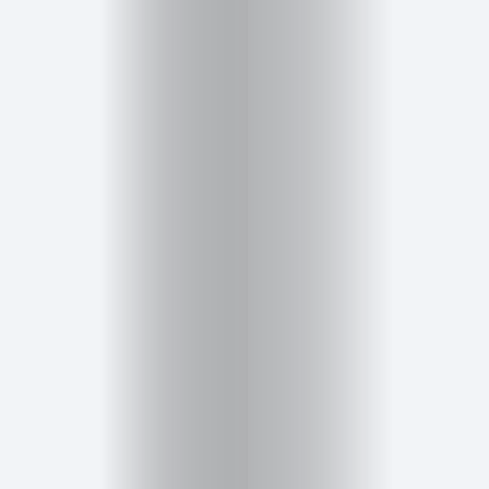
Inicio
Red
social
Miembros
Eventos
y
Castings
Moda
Belleza