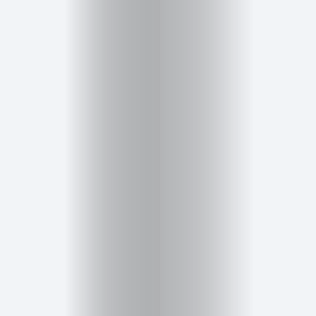
Salud,
Terapia
y
Cuidado
Portadas
de
revista
Pasarelas
Editorial