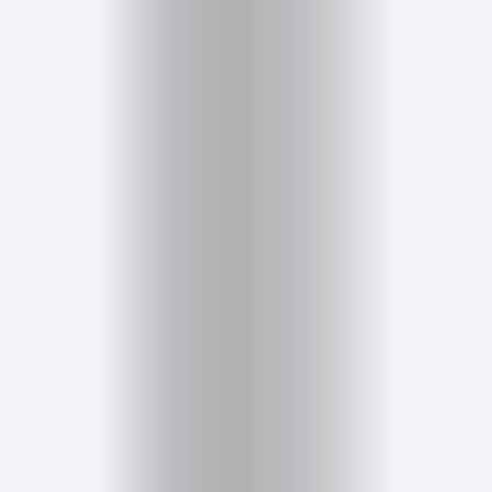
Salud,
Terapia
y
Cuidado
Portadas
de
revista
Pasarelas
Editorial