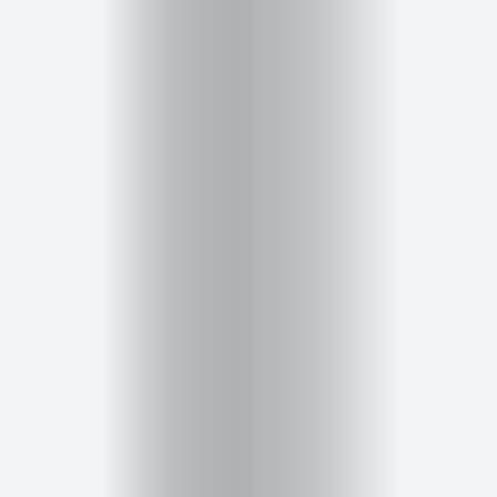
Inicio
Red
social
Miembros
Eventos
y
Castings
Moda
Belleza