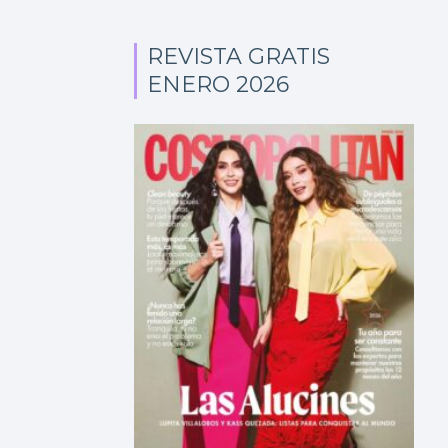
REVISTA GRATIS
ENERO 2026