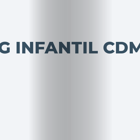
G INFANTIL CD