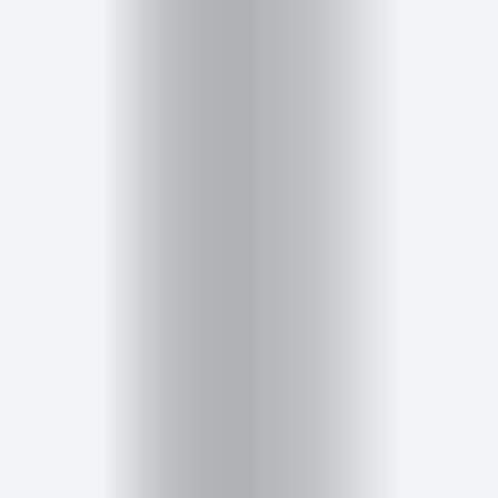
Salud,
Terapia
y
Cuidado
Portadas
de
revista
Pasarelas
Editorial