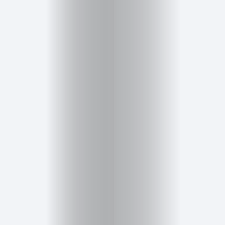
Inicio
Red
social
Miembros
Eventos
y
Castings
Moda
Belleza