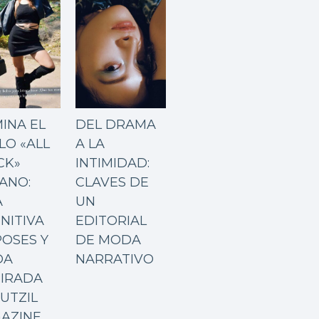
INA EL
DEL DRAMA
LO «ALL
A LA
CK»
INTIMIDAD:
ANO:
CLAVES DE
A
UN
NITIVA
EDITORIAL
POSES Y
DE MODA
DA
NARRATIVO
PIRADA
UTZIL
AZINE