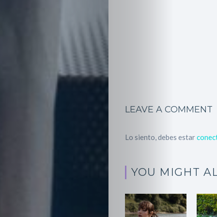
Moda
Belleza
Salud,
Terapia
y
LEAVE A COMMENT
Cuidado
Lo siento, debes estar
conec
Portadas
de
YOU MIGHT AL
revista