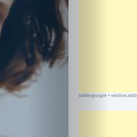
(adsbygoogle = window.adsbyg