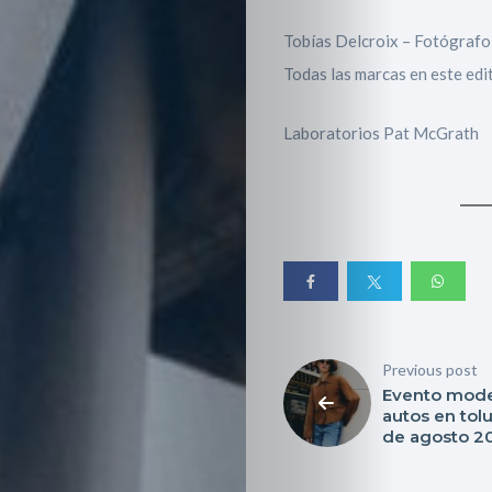
Tobías Delcroix – Fotógrafo
Todas las marcas en este edit
Laboratorios Pat McGrath
Inicio
Red
social
Miembros
Eventos
Previous post
Evento mod
y
autos en tol
de agosto 2
Castings