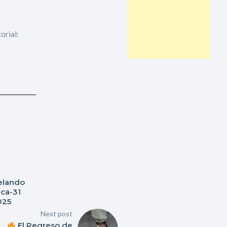
orial:
elando
uca-31
025
Next post
El Regreso de