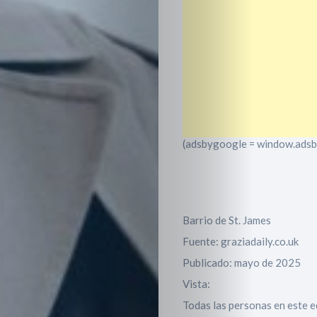
(adsbygoogle = window.adsbyg
Barrio de St. James
Fuente: graziadaily.co.uk
Publicado: mayo de 2025
Vista:
Todas las personas en este ed