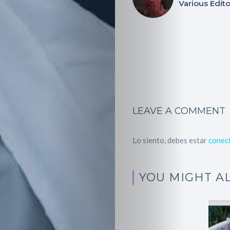
Various Edito
Miembros
Eventos
y
Castings
LEAVE A COMMENT
Moda
Belleza
Lo siento, debes estar
conec
Salud,
YOU MIGHT AL
Terapia
y