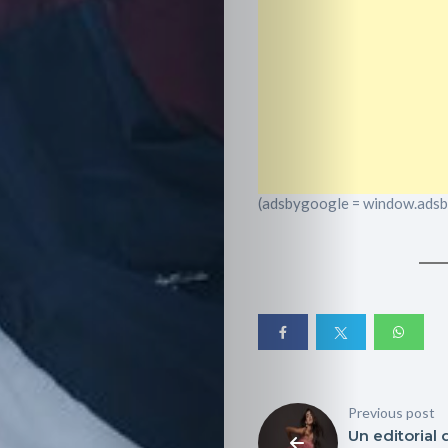
(adsbygoogle = window.adsbyg
Inicio
Red
Previous post
social
Un editorial 