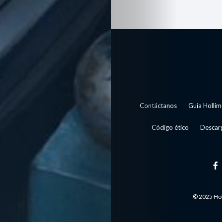
Modelo
Guía
Contacto
Search
Contáctanos
Guía Hollim
Código ético
Descarg
© 2025 Hol