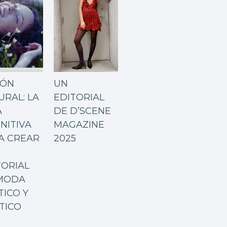
IÓN
UN
URAL: LA
EDITORIAL
A
DE D’SCENE
NITIVA
MAGAZINE
A CREAR
2025
TORIAL
MODA
TICO Y
TICO