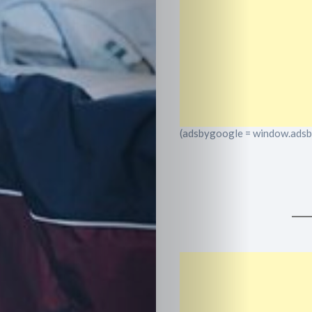
(adsbygoogle = window.adsbyg