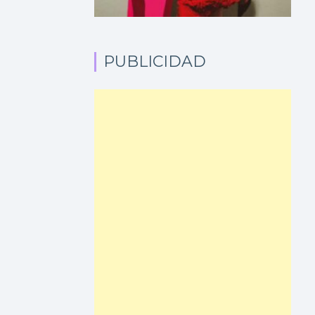
PUBLICIDAD