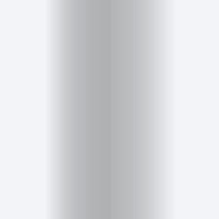
Salud,
Terapia
y
Cuidado
Portadas
de
revista
Pasarelas
Editorial