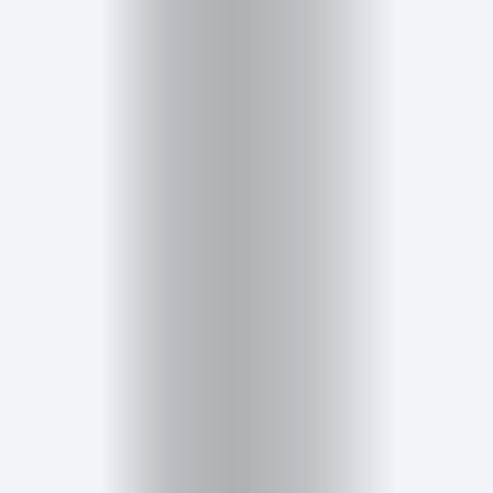
Inicio
Red
social
Miembros
Eventos
y
Castings
Moda
Belleza