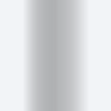
Inicio
Red
social
Miembros
Eventos
y
Castings
Moda
Belleza