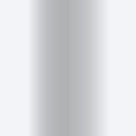
Salud,
Terapia
y
Cuidado
Portadas
de
revista
Pasarelas
Editorial