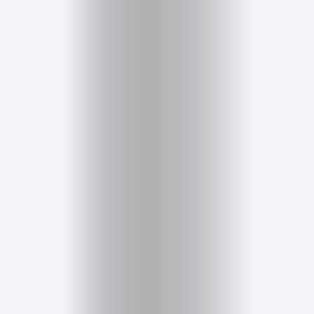
Inicio
Red
social
Miembros
Eventos
y
Castings
Moda
Belleza