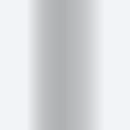
Salud,
Terapia
y
Cuidado
Portadas
de
revista
Pasarelas
Editorial