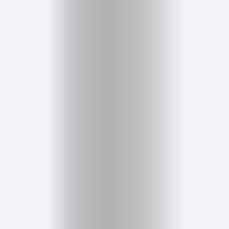
Belleza
Salud,
Terapia
y
Cuidado
Portadas
de
revista
Pasarelas
Editorial