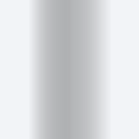
Inicio
Red
social
Miembros
Eventos
y
Castings
Moda