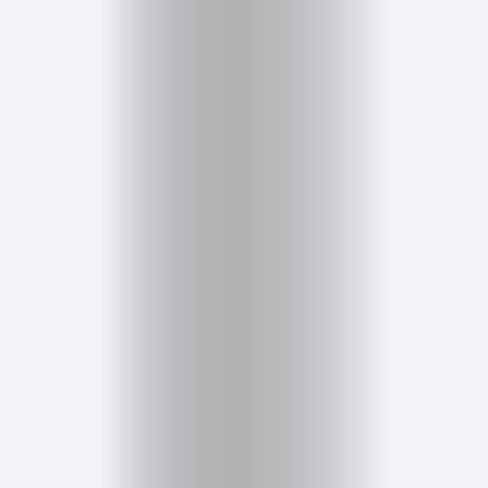
Belleza
Salud,
Terapia
y
Cuidado
Portadas
de
revista
Pasarelas
Editorial