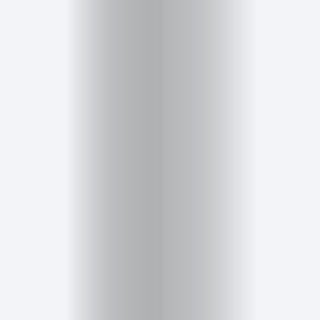
Inicio
Red
social
Miembros
Eventos
y
Castings
Moda