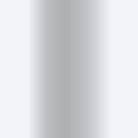
Salud,
Terapia
y
Cuidado
Portadas
de
revista
Pasarelas
Editorial