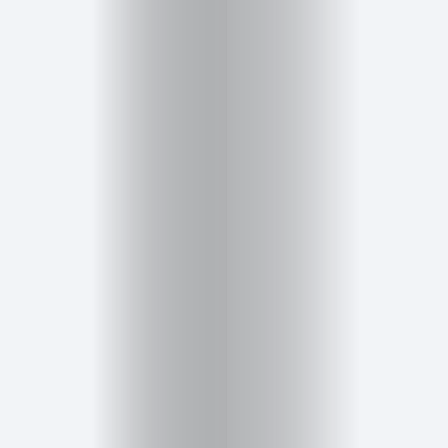
Inicio
Red
social
Miembros
Eventos
y
Castings
Moda
Belleza