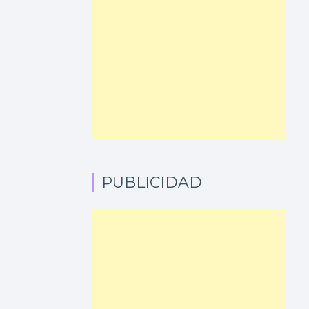
PUBLICIDAD