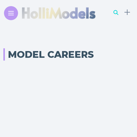
MODEL CAREERS