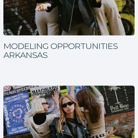
MODELING OPPORTUNITIES
ARKANSAS