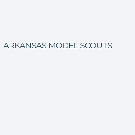
ARKANSAS MODEL SCOUTS