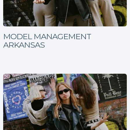
MODEL MANAGEMENT
ARKANSAS