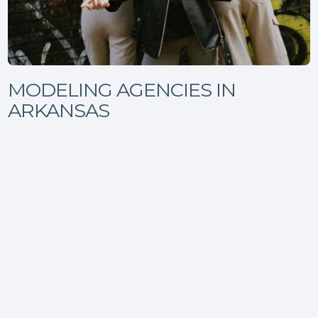
MODELING AGENCIES IN
ARKANSAS