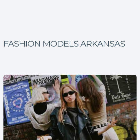
FASHION MODELS ARKANSAS