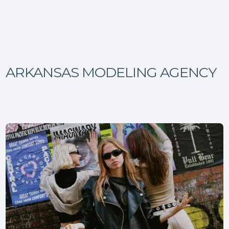
ARKANSAS MODELING AGENCY