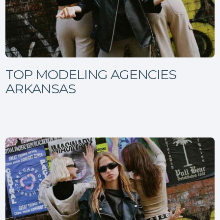
TOP MODELING AGENCIES
ARKANSAS