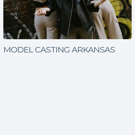
MODEL CASTING ARKANSAS