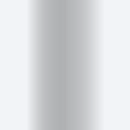
Inicio
Red
social
Miembros
Eventos
y
Castings
Moda
Belleza