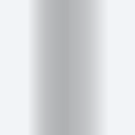
Salud,
Terapia
y
Cuidado
Portadas
de
revista
Pasarelas
Editorial