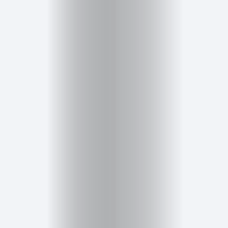
Inicio
Red
social
Miembros
Eventos
y
Castings
Moda