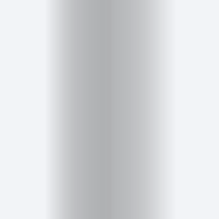
Belleza
Salud,
Terapia
y
Cuidado
Portadas
de
revista
Pasarelas
Editorial