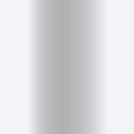
Salud,
Terapia
y
Cuidado
Portadas
de
revista
Pasarelas
Editorial