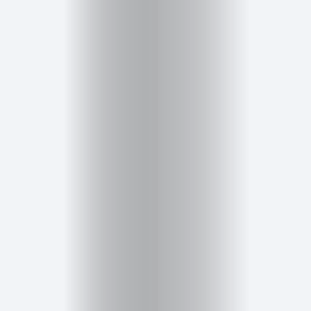
Inicio
Red
social
Miembros
Eventos
y
Castings
Moda
Belleza