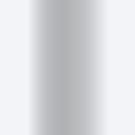
Inicio
Red
social
Miembros
Eventos
y
Castings
Moda
Belleza