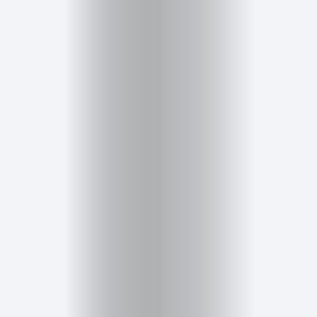
Salud,
Terapia
y
Cuidado
Portadas
de
revista
Pasarelas
Editorial