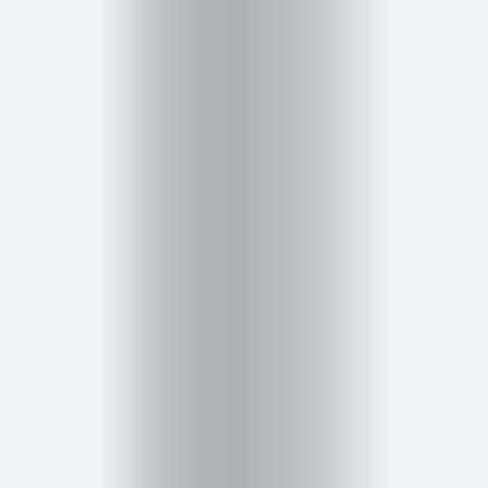
Inicio
Red
social
Miembros
Eventos
y
Castings
Moda
Belleza