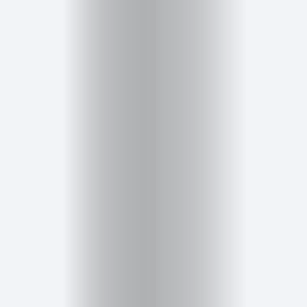
Salud,
Terapia
y
Cuidado
Portadas
de
revista
Pasarelas
Editorial