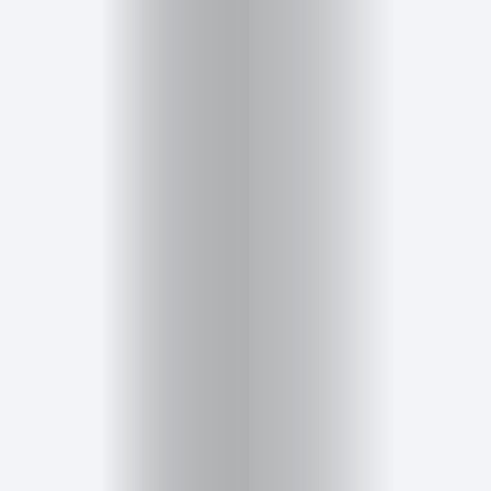
Inicio
Red
social
Miembros
Eventos
y
Castings
Moda