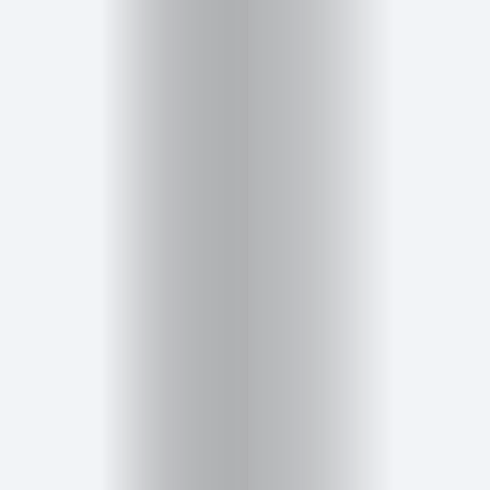
Belleza
Salud,
Terapia
y
Cuidado
Portadas
de
revista
Pasarelas
Editorial