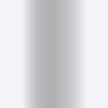
Salud,
Terapia
y
Cuidado
Portadas
de
revista
Pasarelas
Editorial