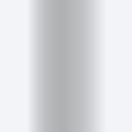
Inicio
Red
social
Miembros
Eventos
y
Castings
Moda
Belleza