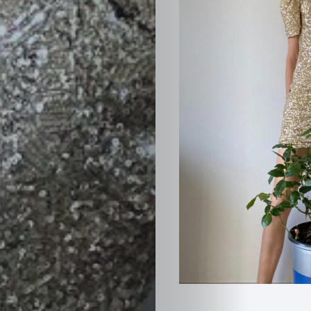
Inicio
Red
social
Miembros