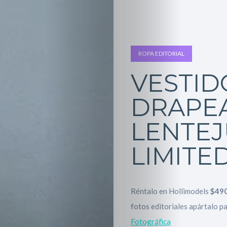
ROPA EDITORIAL
VESTID
DRAPE
LENTEJ
LIMITE
Réntalo en Hollimodels
$490
fotos editoriales apártalo p
Fotográfica