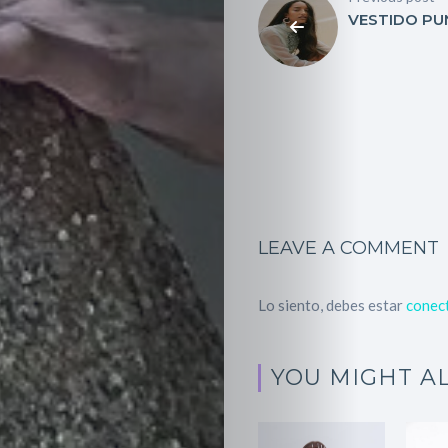
Portadas
VESTIDO P
de
revista
Pasarelas
Editorial
Cursos
LEAVE A COMMENT
para
Lo siento, debes estar
conec
ser
YOU MIGHT AL
Modelo
Guía