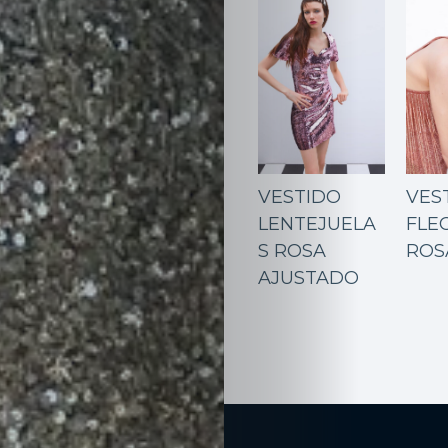
Contacto
Search
VESTIDO
VES
LENTEJUELA
FLE
S ROSA
ROS
AJUSTADO