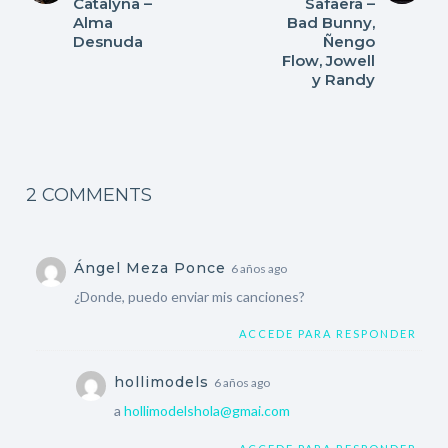
Catalyna –
Safaera –
Alma
Bad Bunny,
Desnuda
Ñengo
Flow, Jowell
y Randy
2 COMMENTS
Ángel Meza Ponce
6 años ago
¿Donde, puedo enviar mis canciones?
ACCEDE PARA RESPONDER
hollimodels
6 años ago
a
hollimodelshola@gmai.com